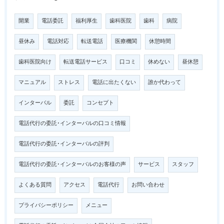
開業
電話委託
福利厚生
歯科医院
歯科
病院
昼休み
電話対応
転送電話
医療機関
休憩時間
歯科医院向け
転送電話サービス
口コミ
休めない
昼休憩
マニュアル
ストレス
電話に出たくない
誰か代わって
インターバル
委託
コンセプト
電話代行の委託･インターバルの口コミ情報
電話代行の委託･インターバルの評判
電話代行の委託･インターバルのお客様の声
サービス
スタッフ
よくある質問
アクセス
電話代行
お問い合わせ
プライバシーポリシー
メニュー