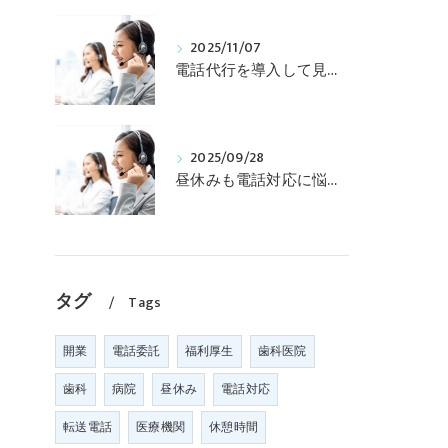
2025/11/07
電話代行を導入して見えた「働き方改革」の第一歩
2025/09/28
昼休みも電話対応に悩まない！歯科医院スタッフを守る「電話代行サービス」
タグ
Tags
開業
電話委託
福利厚生
歯科医院
歯科
病院
昼休み
電話対応
転送電話
医療機関
休憩時間