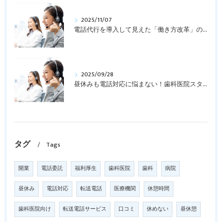
2025/11/07
電話代行を導入して見えた「働き方改革」の第一歩
2025/09/28
昼休みも電話対応に悩まない！歯科医院スタッフを守る「電話代行サービス」
タグ
Tags
開業
電話委託
福利厚生
歯科医院
歯科
病院
昼休み
電話対応
転送電話
医療機関
休憩時間
歯科医院向け
転送電話サービス
口コミ
休めない
昼休憩