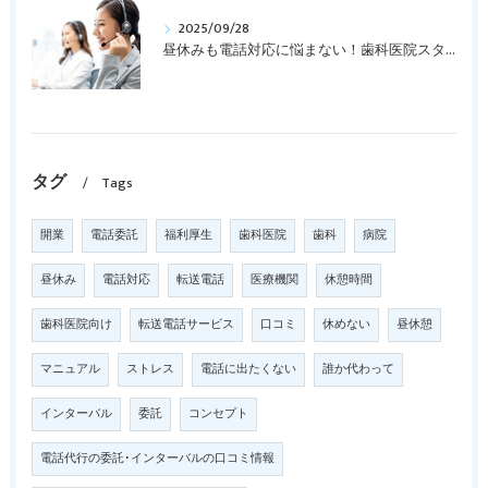
2025/09/28
昼休みも電話対応に悩まない！歯科医院スタッフを守る「電話代行サービス」
タグ
Tags
開業
電話委託
福利厚生
歯科医院
歯科
病院
昼休み
電話対応
転送電話
医療機関
休憩時間
歯科医院向け
転送電話サービス
口コミ
休めない
昼休憩
マニュアル
ストレス
電話に出たくない
誰か代わって
インターバル
委託
コンセプト
電話代行の委託･インターバルの口コミ情報