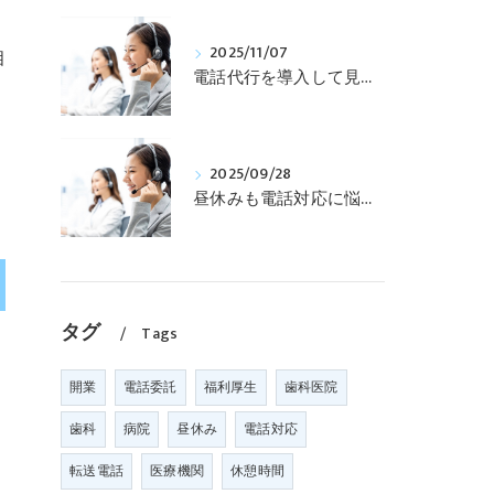
2025/11/07
相
電話代行を導入して見えた「働き方改革」の第一歩
2025/09/28
昼休みも電話対応に悩まない！歯科医院スタッフを守る「電話代行サービス」
タグ
Tags
開業
電話委託
福利厚生
歯科医院
歯科
病院
昼休み
電話対応
転送電話
医療機関
休憩時間