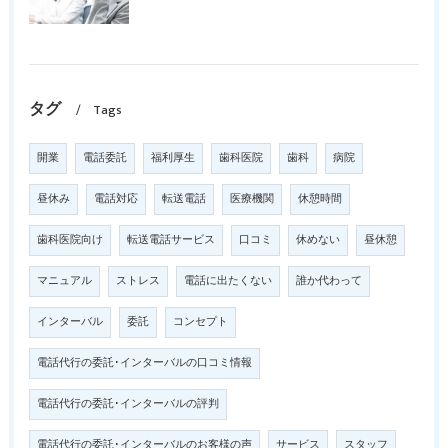
タグ
Tags
開業
電話委託
福利厚生
歯科医院
歯科
病院
昼休み
電話対応
転送電話
医療機関
休憩時間
歯科医院向け
転送電話サービス
口コミ
休めない
昼休憩
マニュアル
ストレス
電話に出たくない
誰か代わって
インターバル
委託
コンセプト
電話代行の委託･インターバルの口コミ情報
電話代行の委託･インターバルの評判
電話代行の委託･インターバルのお客様の声
サービス
スタッフ